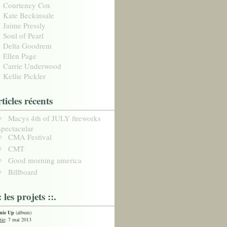
Courteney Cox
Kate Beckinsale
Jaime Pressly
Soul of Pearl
Delta Goodrem
Ellen Page
Carrie Underwood
Kellie Pickler
rticles récents
Macys 4th of JULY fireworks
spectacular
CMA Festival
CMT
Good morning america
Billboard
: les projets ::.
nie Up
(album)
tie
: 7 mai 2013