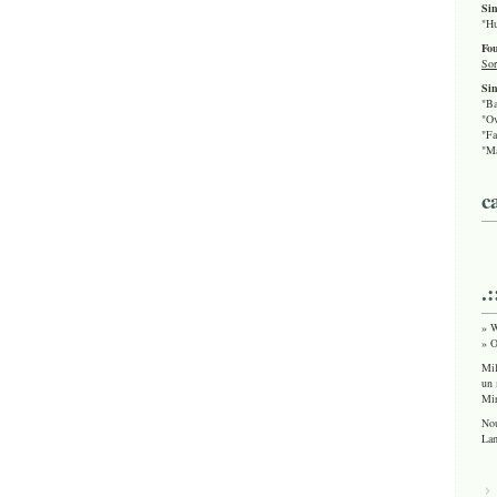
Si
"Hu
Fou
Sor
Sin
"Ba
"Ov
"Fa
"Ma
c
.
» W
» O
Mil
un 
Mir
Nou
Lam