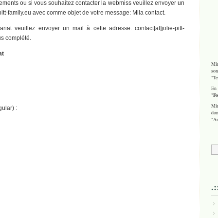
ments ou si vous souhaitez contacter la webmiss veuillez envoyer un
e-pitt-family.eu avec comme objet de votre message: Mila contact.
at veuillez envoyer un mail à cette adresse: contact[at]jolie-pitt-
us complété.
at
Mir
son
"Te
En 
"
Fo
Mir
gular) :
don
"An
.: