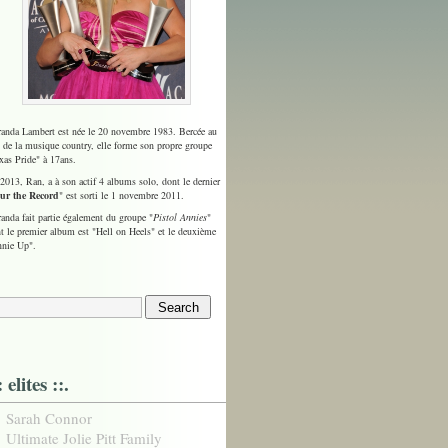
anda Lambert est née le 20 novembre 1983. Bercée au
 de la musique country, elle forme son propre groupe
xas Pride" à 17ans.
2013, Ran, a à son actif 4 albums solo, dont le dernier
ur the Record
" est sorti le 1 novembre 2011.
anda fait partie également du groupe "
Pistol Annies
"
t le premier album est "Hell on Heels" et le deuxième
nie Up".
: elites ::.
Sarah Connor
Ultimate Jolie Pitt Family