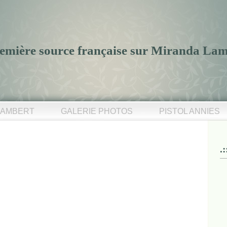
 première source française sur Miranda La
LAMBERT
GALERIE PHOTOS
PISTOL ANNIES
.