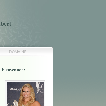
mbert
DOMAINE
:: bienvenue ::.