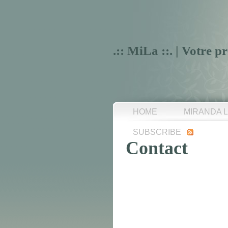
.:: MiLa ::. | Votre
HOME
MIRANDA 
SUBSCRIBE
Contact