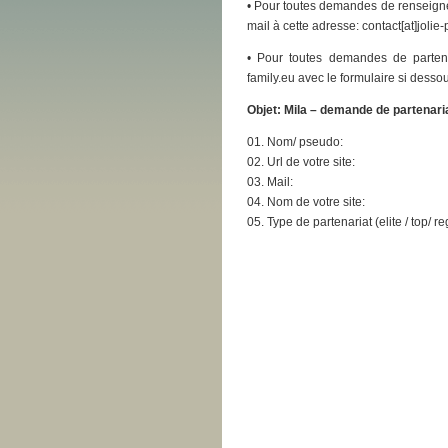
• Pour toutes demandes de renseigne
mail à cette adresse: contact[at]joli
• Pour toutes demandes de partenari
family.eu avec le formulaire si desso
Objet: Mila – demande de partenari
01. Nom/ pseudo:
02. Url de votre site:
03. Mail:
04. Nom de votre site:
05. Type de partenariat (elite / top/ re