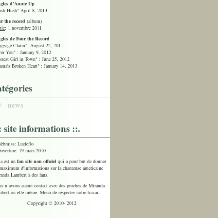
ngles d'Annie Up
sh Hush" April 8, 2013
r the record
(album)
tie
: 1 novembre 2011
gles de Four the Record
ggage Claim": August 22, 2011
er You" : January 9, 2012
stest Girl in Town" : June 25, 2012
ma's Broken Heart" : January 14, 2013
atégories
news
:: site informations ::.
ebmiss: Lucieflo
uverture: 19 mars 2010
a est un
fan site non officiel
qui a pour but de donner
maximum d'informations sur la chanteuse americaine
anda Lambert à des fans.
s n’avons aucun contact avec des proches de Miranda
bert ou elle même. Merci de respecter notre travail.
Copyright © 2010- 2012