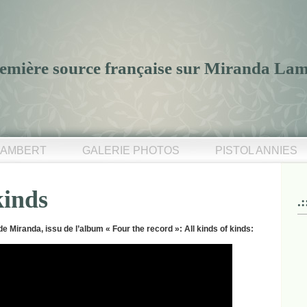
 première source française sur Miranda La
LAMBERT
GALERIE PHOTOS
PISTOL ANNIES
kinds
.
 de Miranda, issu de l’album « Four the record »: All kinds of kinds: