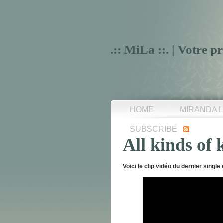
.:: MiLa ::. | Votre
HOME
MIRANDA 
SUBSCRIBE
All kinds of 
Voici le clip vidéo du dernier single