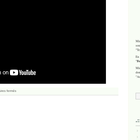
Mir
son
"Te
En 
"
Fo
Mir
don
"An
res fermés
.: