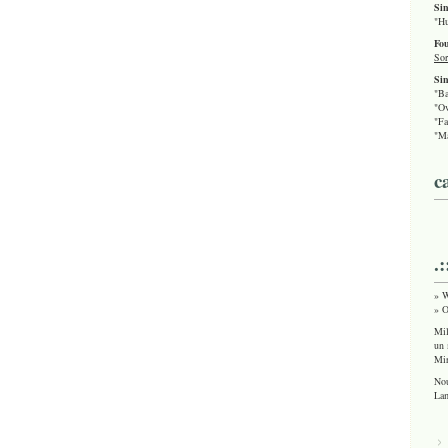
Si
"Hu
Fou
Sor
Sin
"Ba
"Ov
"Fa
"Ma
c
.
» W
» O
Mil
un 
Mir
Nou
Lam