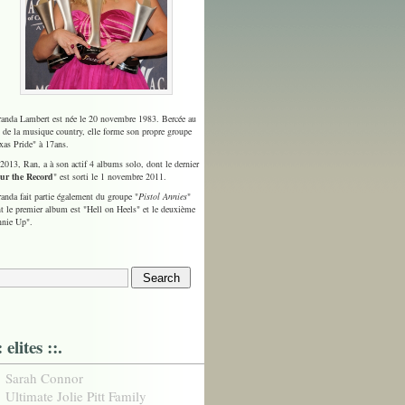
anda Lambert est née le 20 novembre 1983. Bercée au
 de la musique country, elle forme son propre groupe
xas Pride" à 17ans.
2013, Ran, a à son actif 4 albums solo, dont le dernier
ur the Record
" est sorti le 1 novembre 2011.
anda fait partie également du groupe "
Pistol Annies
"
t le premier album est "Hell on Heels" et le deuxième
nie Up".
: elites ::.
Sarah Connor
Ultimate Jolie Pitt Family