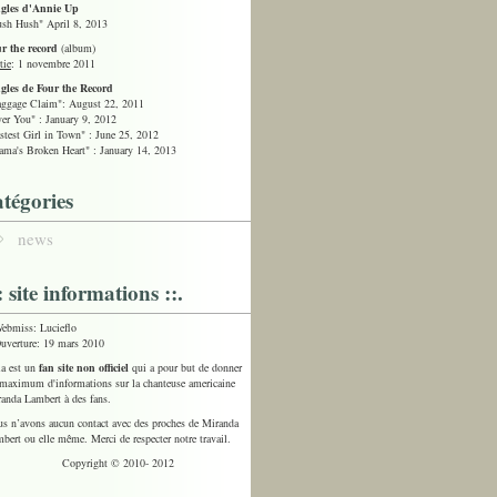
ngles d'Annie Up
sh Hush" April 8, 2013
r the record
(album)
tie
: 1 novembre 2011
gles de Four the Record
ggage Claim": August 22, 2011
er You" : January 9, 2012
stest Girl in Town" : June 25, 2012
ma's Broken Heart" : January 14, 2013
atégories
news
:: site informations ::.
ebmiss: Lucieflo
uverture: 19 mars 2010
a est un
fan site non officiel
qui a pour but de donner
maximum d'informations sur la chanteuse americaine
anda Lambert à des fans.
s n’avons aucun contact avec des proches de Miranda
bert ou elle même. Merci de respecter notre travail.
Copyright © 2010- 2012