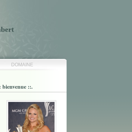
mbert
DOMAINE
:: bienvenue ::.