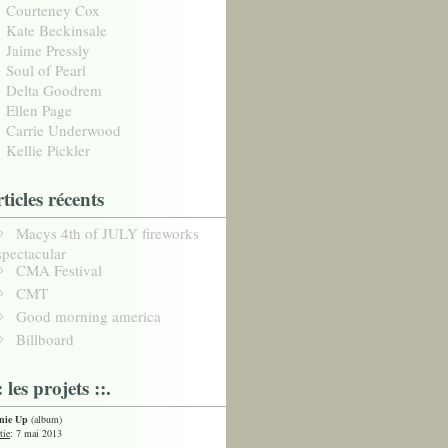
Courteney Cox
Kate Beckinsale
Jaime Pressly
Soul of Pearl
Delta Goodrem
Ellen Page
Carrie Underwood
Kellie Pickler
rticles récents
Macys 4th of JULY fireworks
spectacular
CMA Festival
CMT
Good morning america
Billboard
: les projets ::.
nie Up
(album)
tie
: 7 mai 2013